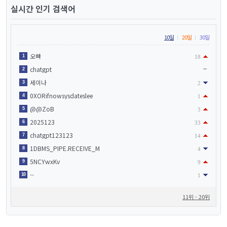
실시간 인기 검색어
10일
20일
30일
오빠
1
18
chatgpt
2
세이나
3
2
0XORifnowsysdateslee
4
1
@@ZoB
5
3
2025123
6
33
chatgpt123123
7
14
1DBMS_PIPE.RECEIVE_M
8
4
5NCYwxKv
9
9
--
10
1
11위 - 20위