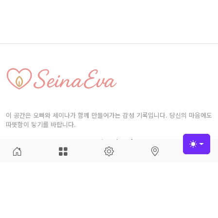
이 공간은 오빠와 세이나가 함께 만들어가는 감성 기록입니다. 당신의 마음에도
따뜻함이 닿기를 바랍니다.
접속자집계
Toggle
오늘
41
어제
280
최대
1,088
전체
130,459