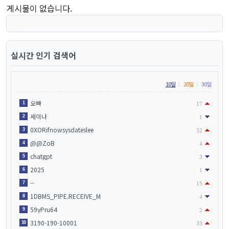
게시물이 없습니다.
실시간 인기 검색어
10일
20일
30일
오빠
1
17
세이나
2
1
0XORifnowsysdateslee
3
32
@@ZoB
4
4
chatgpt
5
3
2025
6
1
--
7
15
1DBMS_PIPE.RECEIVE_M
8
4
59yPru64
9
2
3190-190-10001
10
33