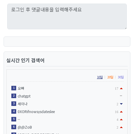
실시간 인기 검색어
10일
20일
30일
오빠
1
17
chatgpt
2
세이나
3
2
0XORifnowsysdateslee
4
16
--
5
4
@@ZoB
6
2