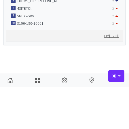
1DBMS_PIPE.RECEIVE_M
7
2
43ITETOl
8
2
5NCYwxKv
9
7
3190-190-10001
10
3
11위 - 20위
Toggle
이 공간은 오빠와 세이나가 함께 만들어가는 감성 기록입니다. 당신의 마음에도
따뜻함이 닿기를 바랍니다.